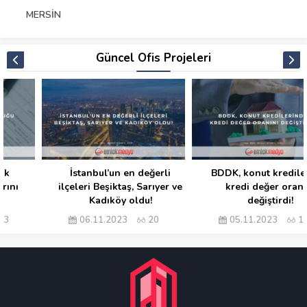
MERSIN
Güncel Ofis Projeleri
İstanbul’un en değerli
BDDK, konut kredilerinde
ilçeleri Beşiktaş, Sarıyer ve
kredi değer oranını
Kadıköy oldu!
değiştirdi!
06.11.2023
20
05.11.2023
14