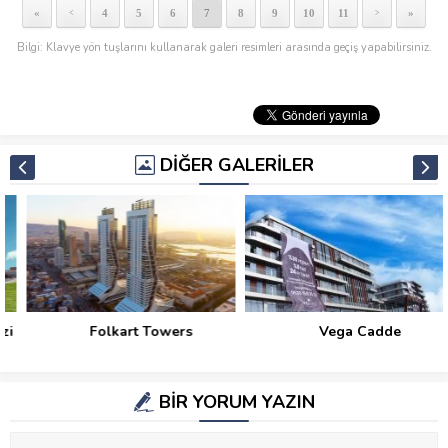
«
4
5
6
7
8
9
10
11
»
<
>
Bilgi: Klavye yön tuşlarını kullanarak galeri resimleri arasında geçiş yapabilirsiniz.
DİĞER GALERİLER
Folkart Towers
Vega Cadde
BİR YORUM YAZIN