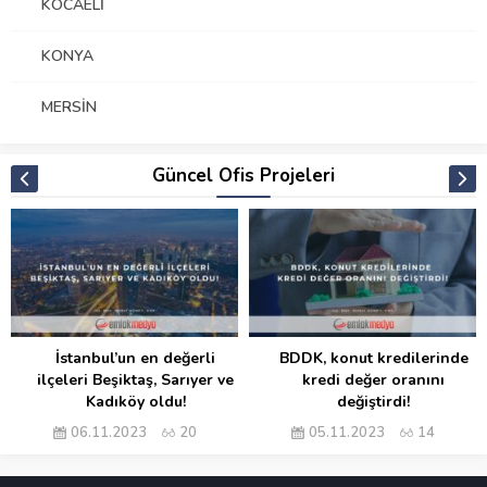
KOCAELI
KONYA
MERSIN
Güncel Ofis Projeleri
İstanbul’un en değerli
BDDK, konut kredilerinde
ilçeleri Beşiktaş, Sarıyer ve
kredi değer oranını
Kadıköy oldu!
değiştirdi!
06.11.2023
20
05.11.2023
14