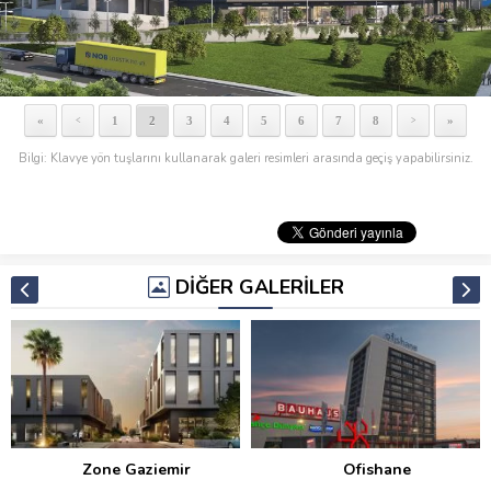
«
1
2
3
4
5
6
7
8
»
<
>
Bilgi: Klavye yön tuşlarını kullanarak galeri resimleri arasında geçiş yapabilirsiniz.
DİĞER GALERİLER
Zone Gaziemir
Ofishane